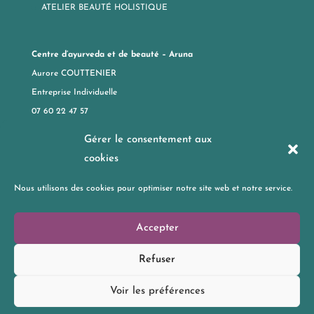
ATELIER BEAUTÉ HOLISTIQUE
Centre d’ayurveda et de beauté – Aruna
Aurore COUTTENIER
Entreprise Individuelle
07 60 22 47 57
aruna-ayurveda@outlook.fr
Gérer le consentement aux
cookies
Surgères | Rochefort | Niort | La Rochelle | Saintes | Saint Jean
Nous utilisons des cookies pour optimiser notre site web et notre service.
d’Angely
Accepter
Refuser
Voir les préférences
RÉALISÉ PAR
WEBDESIGN AND SOLUTIONS
| COPYRIGHT © ARUNA