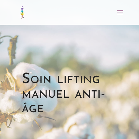
Soin lifting
manuel anti-
âge